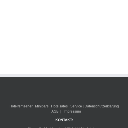
Hotelfernseher
|
Minibars
|
Hotelsafes
|
Service
|
Datenschutzerklärung
|
AGB
|
Impressum
KONTAKT: