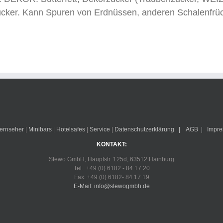
ucker. Kann Spuren von Erdnüssen, anderen Schalenfrü
fernseher
|
Minibars
|
Hotelsafes
|
Service
|
Datenschutzerklärung
|
AGB
|
Impr
KONTAKT:
Stewo GmbH, Hauptstr. 125d, 63512 Hainburg
Tel.: +49 (0) 6182 - 84 17 20
Fax: +49 (0) 6182- 84 17 19
E-Mail: info@stewogmbh.de