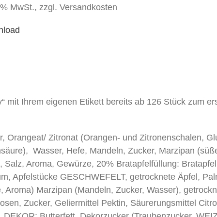
 7% MwSt., zzgl. Versandkosten
nload
“ mit Ihrem eigenen Etikett bereits ab 126 Stück zum ers
r, Orangeat/ Zitronat (Orangen- und Zitronenschalen, Gl
nsäure), Wasser, Hefe, Mandeln, Zucker, Marzipan (süße
, Salz, Aroma, Gewürze, 20% Bratapfelfüllung: Bratapfe
um, Apfelstücke GESCHWEFELT, getrocknete Äpfel, Palm
, Aroma) Marzipan (Mandeln, Zucker, Wasser), getrockne
osen, Zucker, Geliermittel Pektin, Säurerungsmittel Citr
lz. DEKOR: Butterfett, Dekorzucker (Traubenzucker, W