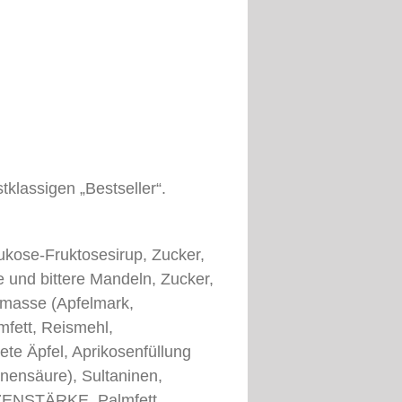
tklassigen „Bestseller“.
ukose-Fruktosesirup, Zucker,
 und bittere Mandeln, Zucker,
lmasse (Apfelmark,
fett, Reismehl,
te Äpfel, Aprikosenfüllung
onensäure), Sultaninen,
EIZENSTÄRKE, Palmfett,