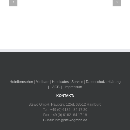
BASIC
LINE
Minibar
Hotelfernseher
|
Minibars
|
Hotelsafes
|
Service
|
Datenschutzerklärung
|
AGB
|
Impressum
KONTAKT:
Stewo GmbH, Hauptstr. 125d, 63512 Hainburg
Tel.: +49 (0) 6182 - 84 17 20
Fax: +49 (0) 6182- 84 17 19
E-Mail: info@stewogmbh.de