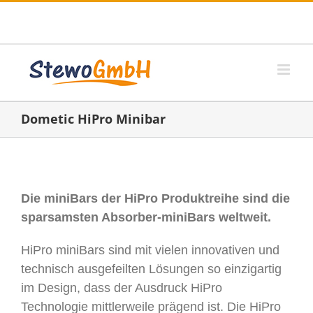
Zum
Telefon: +49 (0) 6182- 84 17 18
|
E-Mail:
Inhalt
info@stewogmbh.de
springen
Dometic HiPro Minibar
Die miniBars der HiPro Produktreihe sind die
sparsamsten Absorber-miniBars weltweit.
HiPro miniBars sind mit vielen innovativen und
technisch ausgefeilten Lösungen so einzigartig
im Design, dass der Ausdruck HiPro
Technologie mittlerweile prägend ist. Die HiPro