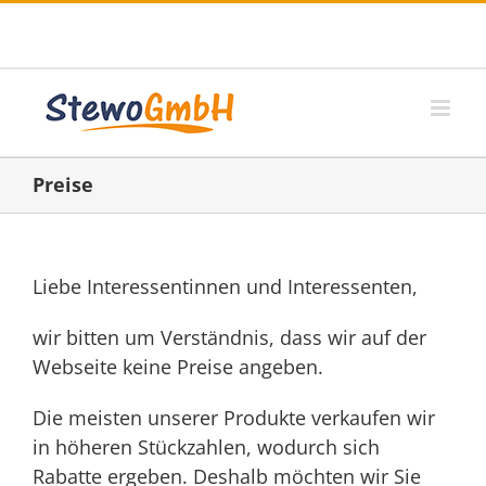
Zum
Telefon: +49 (0) 6182- 84 17 18
|
E-Mail:
Inhalt
info@stewogmbh.de
springen
Preise
Liebe Interessentinnen und Interessenten,
wir bitten um Verständnis, dass wir auf der
Webseite keine Preise angeben.
Die meisten unserer Produkte verkaufen wir
in höheren Stückzahlen, wodurch sich
Rabatte ergeben. Deshalb möchten wir Sie