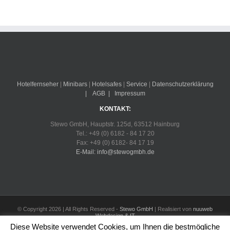
Hotelfernseher
|
Minibars
|
Hotelsafes
|
Service
|
Datenschutzerklärung
|
AGB
|
Impressum
KONTAKT:
Stewo GmbH, Hauptstr. 125d, 63512 Hainburg
Tel.: +49 (0) 6182 - 84 17 20
Fax: +49 (0) 6182- 84 17 19
E-Mail: info@stewogmbh.de
© Copyright
2026 | All Rights Reserved -
Stewo GmbH
| Realisiert von
nuuweb
Webdesign & IT
Diese Website verwendet Cookies, um Ihnen die bestmögliche