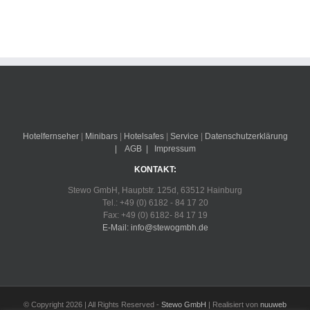
Hotelfernseher
|
Minibars
|
Hotelsafes
|
Service
|
Datenschutzerklärung
|
AGB
|
Impressum
KONTAKT:
Stewo GmbH, Hauptstr. 125d, 63512 Hainburg
Tel.: +49 (0) 6182 - 84 17 20
Fax: +49 (0) 6182- 84 17 19
E-Mail: info@stewogmbh.de
© Copyright
2026 | All Rights Reserved -
Stewo GmbH
| Realisiert von
nuuweb