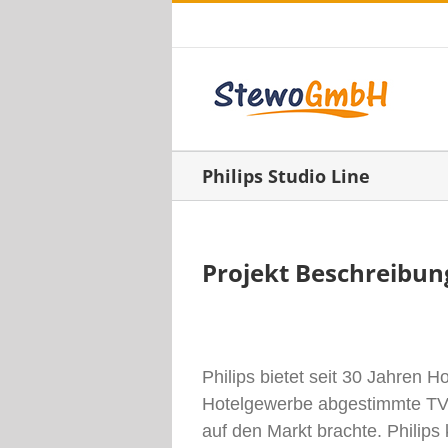
Zum
Telefon: +49 (0) 6182- 84 17 18
|
E-Ma
Inhalt
springen
Philips Studio Line
Projekt Beschreibun
Philips bietet seit 30 Jahren H
Hotelgewerbe abgestimmte TV
auf den Markt brachte. Philips