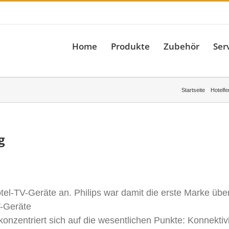
il: info@stewogmbh.de
Home
Produkte
Zubehör
Ser
Startseite
Hotelfe
g
otel-TV-Geräte an. Philips war damit die erste Marke über
-Geräte
 konzentriert sich auf die wesentlichen Punkte: Konnekti