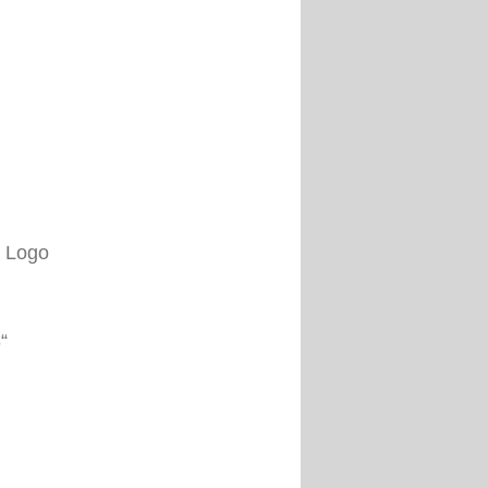
e Logo
“