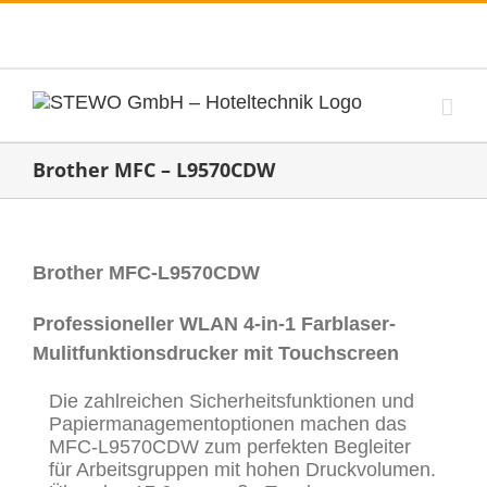
Zum
Telefon: +49 (0) 6182- 84 17 18
|
E-Mail:
Inhalt
info@stewogmbh.de
springen
Brother MFC – L9570CDW
Brother MFC-L9570CDW
Professioneller WLAN 4-in-1 Farblaser-
Mulitfunktionsdrucker mit Touchscreen
Die zahlreichen Sicherheitsfunktionen und
Papiermanagementoptionen machen das
MFC-L9570CDW zum perfekten Begleiter
für Arbeitsgruppen mit hohen Druckvolumen.