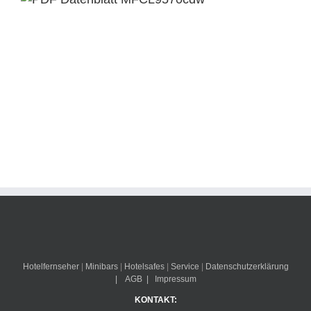
Hotelfernseher
|
Minibars
|
Hotelsafes
|
Service
|
Datenschutzerklärung
|
AGB
|
Impressum
KONTAKT: